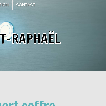
TION
CONTACT
NT-RAPHAËL
ort coffre