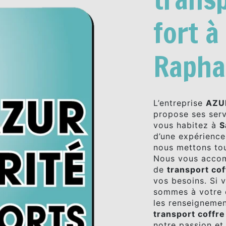
fort à
Rapha
L’entreprise
AZU
propose ses ser
vous habitez à
S
d’une expérience 
nous mettons tou
Nous vous accom
de
transport cof
vos besoins. Si 
sommes à votre d
les renseignemen
transport coffre
notre passion et