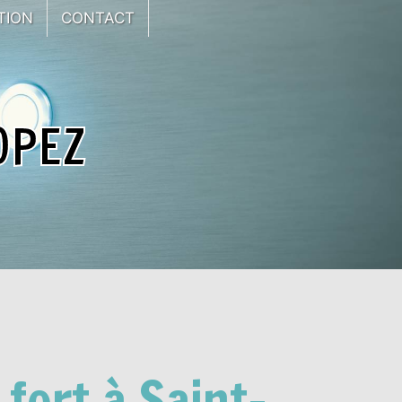
TION
CONTACT
OPEZ
 fort à Saint-