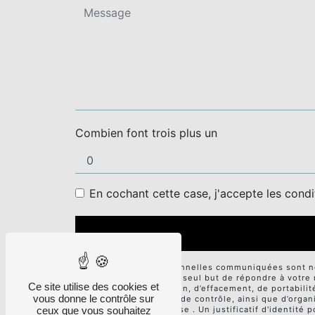
Combien font trois plus un
En cochant cette case, j'accepte les condi
** Les données personnelles communiquées sont néce
sous-traitants dans le seul but de répondre à votr
Ce site utilise des cookies et
d’accès, de rectification, d’effacement, de portabili
vous donne le contrôle sur
auprès d’une autorité de contrôle, ainsi que d’orga
ceux que vous souhaitez
électronique à l'adresse . Un justificatif d'identi