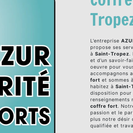
Trope
L’entreprise
AZU
propose ses ser
à
Saint-Tropez
.
et d’un savoir-fa
oeuvre pour vous
accompagnons ai
fort
et sommes à 
habitez à
Saint-
disposition pour
renseignements n
coffre fort
. Notr
passion et le pa
plus notre désir 
qualifiée et trav