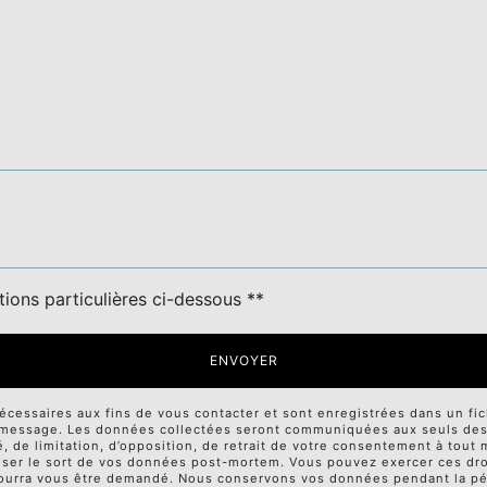
tions particulières ci-dessous **
ENVOYER
ssaires aux fins de vous contacter et sont enregistrées dans un fichi
e message. Les données collectées seront communiquées aux seuls desti
té, de limitation, d’opposition, de retrait de votre consentement à tou
niser le sort de vos données post-mortem. Vous pouvez exercer ces droi
té pourra vous être demandé. Nous conservons vos données pendant la p