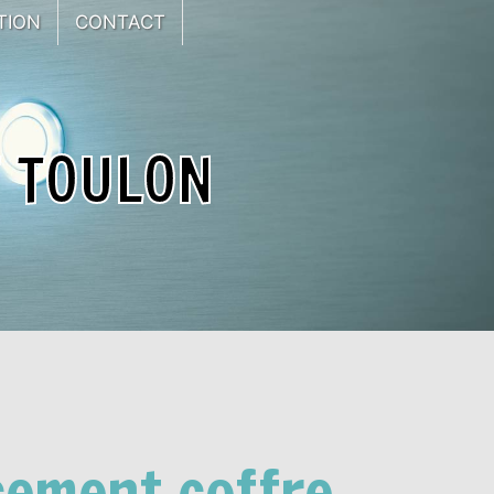
TION
CONTACT
 TOULON
cement coffre