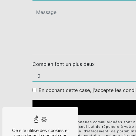
Combien font un plus deux
En cochant cette case, j'accepte les condi
** Les données personnelles communiquées sont néce
sous-traitants dans le seul but de répondre à votr
Ce site utilise des cookies et
d’accès, de rectification, d’effacement, de portabili
vous donne le contrôle sur
auprès d’une autorité de contrôle, ainsi que d’orga