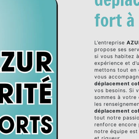
fort à
L’entreprise
AZU
propose ses ser
si vous habitez 
expérience et d’u
mettons tout en 
vous accompagno
déplacement cof
vos besoins. Si 
sommes à votre d
les renseignemen
déplacement cof
tout notre passi
renforce encore 
notre équipe est 
et rigueur.