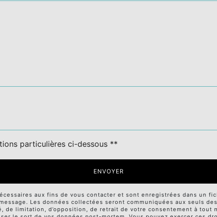
tions particulières ci-dessous **
ENVOYER
ssaires aux fins de vous contacter et sont enregistrées dans un fichi
e message. Les données collectées seront communiquées aux seuls desti
té, de limitation, d’opposition, de retrait de votre consentement à tou
niser le sort de vos données post-mortem. Vous pouvez exercer ces droi