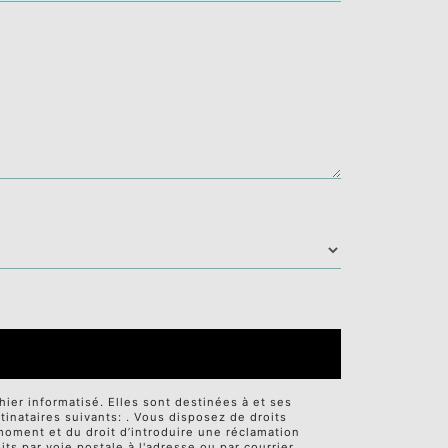
er informatisé. Elles sont destinées à et ses
nataires suivants: . Vous disposez de droits
t moment et du droit d’introduire une réclamation
ts par voie postale à l'adresse ou par courrier