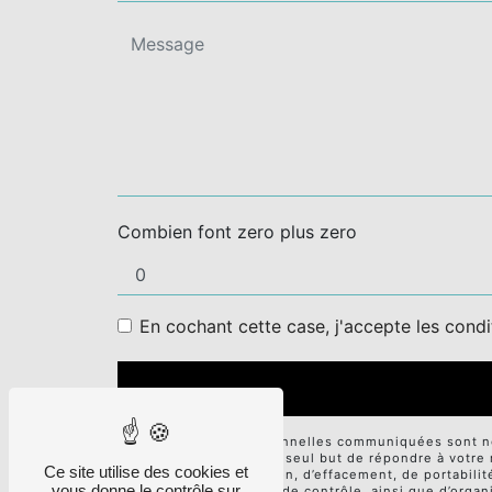
Combien font zero plus zero
En cochant cette case, j'accepte les condi
** Les données personnelles communiquées sont néce
sous-traitants dans le seul but de répondre à votr
Ce site utilise des cookies et
d’accès, de rectification, d’effacement, de portabili
vous donne le contrôle sur
auprès d’une autorité de contrôle, ainsi que d’orga