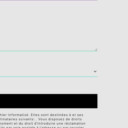
er informatisé. Elles sont destinées à et ses
nataires suivants: . Vous disposez de droits
t moment et du droit d’introduire une réclamation
ts par voie postale à l'adresse ou par courrier