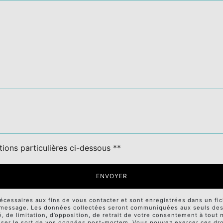
tions particulières ci-dessous **
ENVOYER
ssaires aux fins de vous contacter et sont enregistrées dans un fichi
e message. Les données collectées seront communiquées aux seuls desti
té, de limitation, d’opposition, de retrait de votre consentement à tou
niser le sort de vos données post-mortem. Vous pouvez exercer ces droi