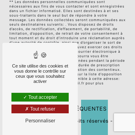
** Les données personnelles communiquées sont
nécessaires aux fins de vous contacter et sont enregistrées
dans un fichier informatisé. Elles sont destinées à et ses
sous-traitants dans le seul but de répondre à votre
message. Les données collectées seront communiquées aux
seuls destinataires suivants: . Vous disposez de droits
d’accès, de rectification, d’effacement, de portabilité, de
limitation, d’opposition, de retrait de votre consentement à
tout moment et du droit d’introduire une réclamation auprès
d’une autorité de contrôle, ainsi que d’organiser le sort de
vos données post-mortem. Vous pouvez exercer ces droits
par voie postale à l'adresse ou par courrier électronique à
l'adresse . Un justificatif d'identité pourra vous être
demandé. Nous conservons vos données pendant la période
de prise de contact puis pendant la durée de prescription
Ce site utilise des cookies et
légale aux fins probatoires et de gestion des contentieux.
vous donne le contrôle sur
Vous avez le droit de vous inscrire sur la liste d'opposition
ceux que vous souhaitez
au démarchage téléphonique, disponible à cette adresse:
activer
Bloctel.gouv.fr
. Consultez le site cnil.fr pour plus
d’informations sur vos droits.
Tout accepter
RECHERCHES FRÉQUENTES
Tout refuser
©
Vistalid
- 2026 - Tous droits réservés -
Personnaliser
Mentions légales