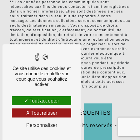
** Les données personnelles communiquées sont
nécessaires aux fins de vous contacter et sont enregistrées
dans un fichier informatisé. Elles sont destinées à et ses
sous-traitants dans le seul but de répondre à votre
message. Les données collectées seront communiquées aux
seuls destinataires suivants: . Vous disposez de droits
d’accès, de rectification, d’effacement, de portabilité, de
limitation, d’opposition, de retrait de votre consentement à
tout moment et du droit d’introduire une réclamation auprès
d’une autorité de contrôle, ainsi que d’organiser le sort de
vos données post-mortem. Vous pouvez exercer ces droits
par voie postale à l'adresse ou par courrier électronique à
l'adresse . Un justificatif d'identité pourra vous être
demandé. Nous conservons vos données pendant la période
de prise de contact puis pendant la durée de prescription
Ce site utilise des cookies et
légale aux fins probatoires et de gestion des contentieux.
vous donne le contrôle sur
Vous avez le droit de vous inscrire sur la liste d'opposition
ceux que vous souhaitez
au démarchage téléphonique, disponible à cette adresse:
activer
Bloctel.gouv.fr
. Consultez le site cnil.fr pour plus
d’informations sur vos droits.
Tout accepter
RECHERCHES FRÉQUENTES
Tout refuser
©
Vistalid
- 2026 - Tous droits réservés -
Personnaliser
Mentions légales