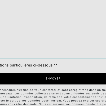
tions particulières ci-dessous **
ENVOYER
ssaires aux fins de vous contacter et sont enregistrées dans un fichi
e message. Les données collectées seront communiquées aux seuls desti
té, de limitation, d’opposition, de retrait de votre consentement à tou
niser le sort de vos données post-mortem. Vous pouvez exercer ces droi
té pourra vous être demandé. Nous conservons vos données pendant la p