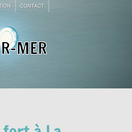
TION
CONTACT
UR-MER
 fort à La