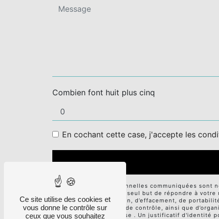
Combien font huit plus cinq
En cochant cette case, j'accepte les condi
** Les données personnelles communiquées sont néce
sous-traitants dans le seul but de répondre à votr
Ce site utilise des cookies et
d’accès, de rectification, d’effacement, de portabili
vous donne le contrôle sur
auprès d’une autorité de contrôle, ainsi que d’orga
ceux que vous souhaitez
électronique à l'adresse . Un justificatif d'identi