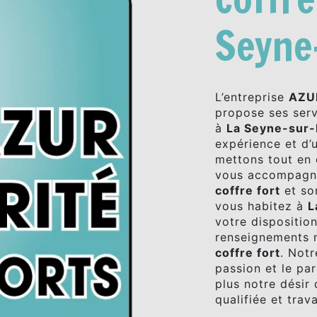
Seyne
L’entreprise
AZU
propose ses ser
à
La Seyne-sur
expérience et d’u
mettons tout en 
vous accompagno
coffre fort
et so
vous habitez à
L
votre dispositio
renseignements n
coffre fort
. Notr
passion et le pa
plus notre désir 
qualifiée et trav