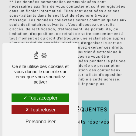
** Les données personnelles communiquées sont
nécessaires aux fins de vous contacter et sont enregistrées
dans un fichier informatisé. Elles sont destinées à et ses
sous-traitants dans le seul but de répondre à votre
message. Les données collectées seront communiquées aux
seuls destinataires suivants: . Vous disposez de droits
d’accès, de rectification, d’effacement, de portabilité, de
limitation, d’opposition, de retrait de votre consentement à
tout moment et du droit d’introduire une réclamation auprès
d’une autorité de contrôle, ainsi que d’organiser le sort de
vos données post-mortem. Vous pouvez exercer ces droits
par voie postale à l'adresse ou par courrier électronique à
l'adresse . Un justificatif d'identité pourra vous être
demandé. Nous conservons vos données pendant la période
de prise de contact puis pendant la durée de prescription
Ce site utilise des cookies et
légale aux fins probatoires et de gestion des contentieux.
vous donne le contrôle sur
Vous avez le droit de vous inscrire sur la liste d'opposition
ceux que vous souhaitez
au démarchage téléphonique, disponible à cette adresse:
activer
Bloctel.gouv.fr
. Consultez le site cnil.fr pour plus
d’informations sur vos droits.
Tout accepter
RECHERCHES FRÉQUENTES
Tout refuser
©
Vistalid
- 2026 - Tous droits réservés -
Personnaliser
Mentions légales