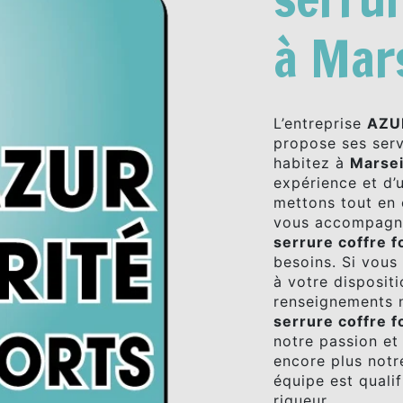
à Mars
L’entreprise
AZU
propose ses ser
habitez à
Marsei
expérience et d’u
mettons tout en 
vous accompagno
serrure coffre f
besoins. Si vous
à votre disposit
renseignements n
serrure coffre f
notre passion et
encore plus notre
équipe est qualif
rigueur.