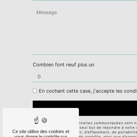
Combien font neuf plus un
En cochant cette case, j'accepte les condi
** Les données personnelles communiquées sont néce
sous-traitants dans le seul but de répondre à votr
Ce site utilise des cookies et
d’accès, de rectification, d’effacement, de portabili
vous donne le contrôle sur
auprès d’une autorité de contrôle, ainsi que d’orga