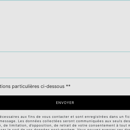
tions particulières ci-dessous **
ENVOYER
ssaires aux fins de vous contacter et sont enregistrées dans un fichi
e message. Les données collectées seront communiquées aux seuls desti
té, de limitation, d’opposition, de retrait de votre consentement à tou
niser le sort de vos données post-mortem. Vous pouvez exercer ces droi