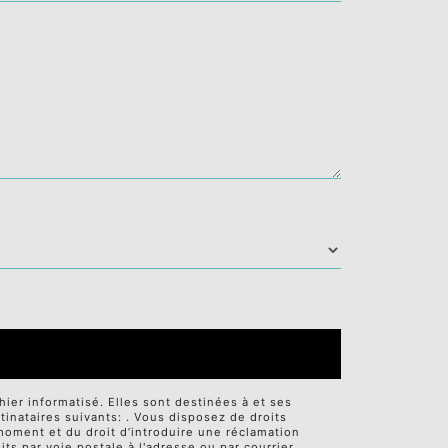
er informatisé. Elles sont destinées à et ses
nataires suivants: . Vous disposez de droits
t moment et du droit d’introduire une réclamation
ts par voie postale à l'adresse ou par courrier